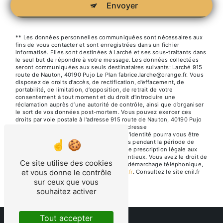
Envoyer
** Les données personnelles communiquées sont nécessaires aux
fins de vous contacter et sont enregistrées dans un fichier
informatisé. Elles sont destinées à Larché et ses sous-traitants dans
le seul but de répondre à votre message. Les données collectées
seront communiquées aux seuls destinataires suivants: Larché 915
route de Nauton, 40190 Pujo Le Plan fabrice.larche@orange.fr. Vous
disposez de droits d’accès, de rectification, d’effacement, de
portabilité, de limitation, d’opposition, de retrait de votre
consentement à tout moment et du droit d’introduire une
réclamation auprès d’une autorité de contrôle, ainsi que d’organiser
le sort de vos données post-mortem. Vous pouvez exercer ces
droits par voie postale à l'adresse 915 route de Nauton, 40190 Pujo
Le Plan ou par courrier électronique à l'adresse
fabrice.larche@orange.fr. Un justificatif d'identité pourra vous être
demandé. Nous conservons vos données pendant la période de
prise de contact puis pendant la durée de prescription légale aux
fins probatoires et de gestion des contentieux. Vous avez le droit de
Ce site utilise des cookies
vous inscrire sur la liste d'opposition au démarchage téléphonique,
et vous donne le contrôle
disponible à cette adresse:
Bloctel.gouv.fr
. Consultez le site cnil.fr
pour plus d’informations sur vos droits.
sur ceux que vous
souhaitez activer
Tout accepter