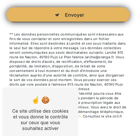
Envoyer
** Les données personnelles communiquées sont nécessaires aux
fins de vous contacter et sont enregistrées dans un fichier
informatisé. Elles sont destinées à Larché et ses sous-traitants dans
le seul but de répondre à votre message. Les données collectées
seront communiquées aux seuls destinataires suivants: Larché 915
route de Nauton, 40190 Pujo Le Plan fabrice.larche@orange.fr. Vous
disposez de droits d’accès, de rectification, d’effacement, de
portabilité, de limitation, d’opposition, de retrait de votre
consentement à tout moment et du droit d’introduire une
réclamation auprès d’une autorité de contrôle, ainsi que d’organiser
le sort de vos données post-mortem. Vous pouvez exercer ces
droits par voie postale à l'adresse 915 route de Nauton, 40190 Pujo
Le Plan ou par courrier électronique à l'adresse
fabrice.larche@orange.fr. Un justificatif d'identité pourra vous être
demandé. Nous conservons vos données pendant la période de
prise de contact puis pendant la durée de prescription légale aux
fins probatoires et de gestion des contentieux. Vous avez le droit de
Ce site utilise des cookies
vous inscrire sur la liste d'opposition au démarchage téléphonique,
et vous donne le contrôle
disponible à cette adresse:
Bloctel.gouv.fr
. Consultez le site cnil.fr
pour plus d’informations sur vos droits.
sur ceux que vous
souhaitez activer